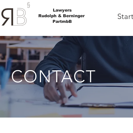
Lawyers
Star
Rudolph & Berninger
PartmbB
CONTACT